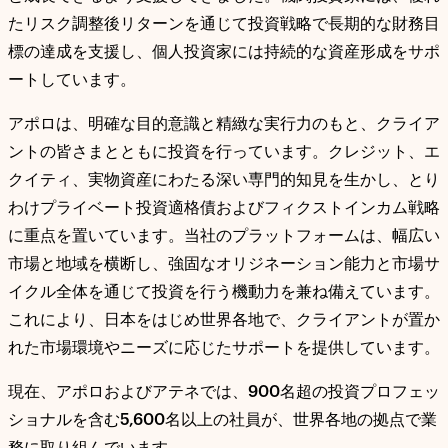
たリスク調整後リターンを通じて投資戦略で長期的な財務目
標の達成を支援し、個人投資家には持続的な資産形成をサポ
ートしています。
アポロは、明確な目的意識と精緻な実行力のもと、クライア
ントの皆さまとともに投資を行っています。クレジット、エ
クイティ、実物資産にわたる深い専門的知見を生かし、とり
わけプライベート投資適格債およびフィクストインカム戦略
に重点を置いています。当社のプラットフォームは、幅広い
市場と地域を横断し、強固なオリジネーション能力と市場サ
イクル全体を通じて投資を行う機動力を兼ね備えています。
これにより、日本をはじめ世界各地で、クライアントが置か
れた市場環境やニーズに応じたサポートを提供しています。
現在、アポロおよびアテネでは、
900
名超の投資プロフェッ
ショナルを含む
5,600
名以上の社員が、世界各地の拠点で業