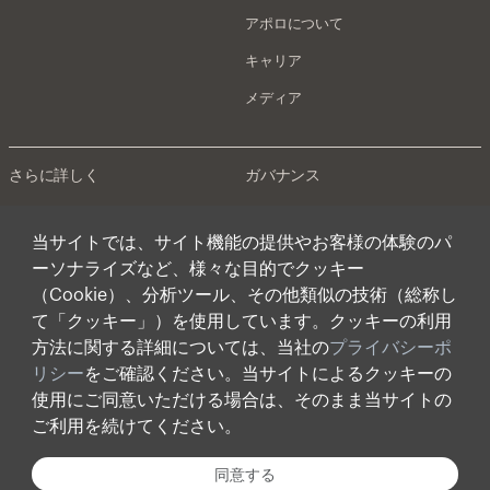
アポロについて
キャリア
メディア
さらに詳しく
ガバナンス
アテネ
プライバシーポリシー
当サイトでは、サイト機能の提供やお客様の体験のパ
インベスターリレーションズ
日本法規制に基づく開示
ーソナライズなど、様々な目的でクッキー
（Cookie）、分析ツール、その他類似の技術（総称し
アポロを騙った投資勧誘にご注意く
て「クッキー」）を使用しています。クッキーの利用
ださい
方法に関する詳細については、当社の
プライバシーポ
適格機関投資家等特例業務に関する
リシー
をご確認ください。当サイトによるクッキーの
公衆縦覧について
使用にご同意いただける場合は、そのまま当サイトの
ご利用を続けてください。
© Apollo Global Management, Inc. 2026 All Rights
Reserved.
同意する