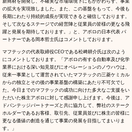
新商材を開発し、不確実な市場環境下にもかかわらず、事業
の拡大を実現致しました。また、この基盤をもって、今後も
長期にわたり持続的成長が実現できると確信しております。
そして次なるステージでの経営陣と従業員の皆様の更なる飛
躍と発展を期待しております。」と、アポロの日本代表 パ
ートナーである岡本哲士氏はコメントしております。
マフテックの代表取締役CEOである松﨑耕介氏は次のよう
にコメントしております。「アポロの有する自動車及び化学
業界における深い知見並びにオペレーションのノウハウは、
従来一事業として運営されていたマフテックの三菱ケミカル
からの独立とその後の事業基盤の構築にあたり不可欠でし
た。今日までのマフテックの成功に向けた多大なご支援をい
ただいた株主アポロに対して感謝申し上げます。今後は、ア
ドバンテッジパートナーズと共に協力して、弊社のステーク
ホルダーであるお客様、取引先、従業員並びに株主の皆様に
更なる価値の創造を通じて事業の発展を目指してまいりま
す。」