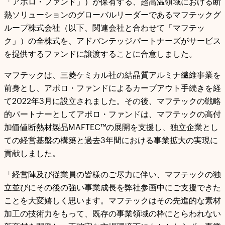
「アポロ・ファンド」）が保有する、超高温領域における断
熱ソリューションのグローバルリーダーであるマフテックグ
ループ株式会社（以下、関連会社と合わせて「マフテッ
ク」）の全株式を、アドバンテッジパートナーズがサービス
を提供するファンドに譲渡することに合意しました。
マフテックは、三菱ケミカル社の結晶質アルミナ繊維事業を
前身とし、アポロ・ファンドによるカーブアウト手続きを経
て2022年3月に設立されました。その後、マフテックの戦略
的パートナーとしてアポロ・ファンドは、マフテックの高付
加価値断熱材製品MAFTEC™の展開を支援し、独立企業とし
ての経営基盤の構築と過去3年間における事業拡大の実現に
貢献しました。
「経営陣及び従業員の皆様のご尽力に伴い、マフテックの独
立並びにその後の強い事業成長を弊社参画中にご支援できた
ことを大変嬉しく思います。マフテックはその先進的な素材
加工の技術力をもって、既存の事業領域の枠にとらわれない