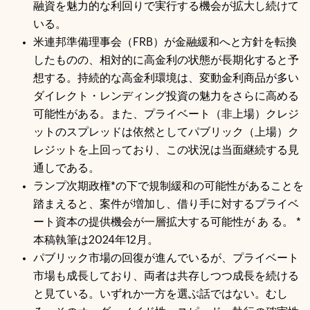
融資を魅力的な利回りで実行する機会が拡大し続けて
いる。
米連邦準備理事会（FRB）が金融緩和へと方針を転換
したものの、相対的に高金利の状態が長期化すると予
想する。持続的な高金利環境は、変動金利商品が多い
ダイレクト・レンディング投資の魅力をさらに高める
可能性がある。また、プライベート（非上場）クレジ
ットのスプレッドは依然としてパブリック（上場）ク
レジットを上回っており、この状況は当面継続する見
通しである。
ランプ次期政権*の下で規制緩和の可能性があることを
踏まえると、案件が増加し、借り手に対するプライベ
ート資本の提供機会が一層拡大する可能性が あ る。 *
本稿執筆は2024年12月。
パブリック市場の回復が進んでいるが、プライベート
市場も成長しており、両者は共存しつつ成長を続ける
と見ている。いずれか一方を選ぶ話ではない。むし