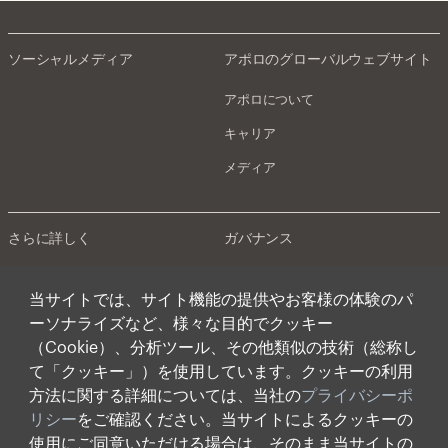
ソーシャルメディア
アポロのグローバルウェブサイト
アポロについて
キャリア
メディア
さらに詳しく
ガバナンス
アテネ
プライバシーポリシー
当サイトでは、サイト機能の提供やお客様の体験のパ
インベスターリレーションズ
日本法規制に基づく開示
ーソナライズなど、様々な目的でクッキー
アポロを騙った投資勧誘にご注意く
（Cookie）、分析ツール、その他類似の技術（総称し
て「クッキー」）を使用しています。クッキーの利用
ださい
方法に関する詳細については、当社の
プライバシーポ
適格機関投資家等特例業務に関する
リシー
をご確認ください。当サイトによるクッキーの
公衆縦覧について
使用にご同意いただける場合は、そのまま当サイトの