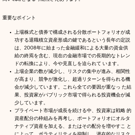
重要なポイント
上場株式と債券で構成される分散ポートフォリオが成
功する退職積立資産形成の鍵であるという長年の定説
は、2008年に始まった金融緩和による大量の資金供
給の終焉を含む、現在の金融市場での長期的なトレン
ドの転換により、今や見直しを迫られて います。
上場企業の数が減少し、リスクの集中が進み、相関性
が高まり、競争が激化し、超過リターンを得られる機
会が減少しています。これら全ての要因が重なっ た結
果、投資家がパブリック市場で得られる投資機会が減
少しています。
プライベート市場が成長を続ける中、投資家は戦略 的
資産配分の枠組みを再考し、ポートフォリオにオルタ
ナティブ資産を加える、またはその配分を増やすこ と
によって、ボラティリティを抑制し、潜在的なリスク